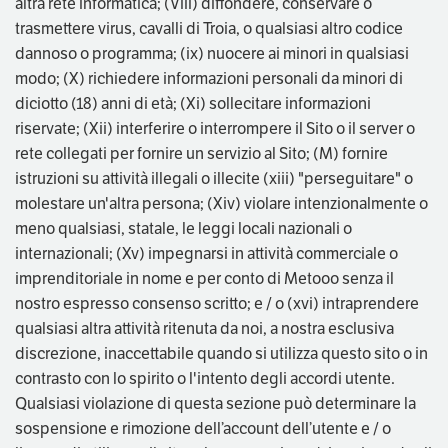
altra rete informatica; (Viii) diffondere, conservare o
trasmettere virus, cavalli di Troia, o qualsiasi altro codice
dannoso o programma; (ix) nuocere ai minori in qualsiasi
modo; (X) richiedere informazioni personali da minori di
diciotto (18) anni di età; (Xi) sollecitare informazioni
riservate; (Xii) interferire o interrompere il Sito o il server o
rete collegati per fornire un servizio al Sito; (M) fornire
istruzioni su attività illegali o illecite (xiii) "perseguitare" o
molestare un'altra persona; (Xiv) violare intenzionalmente o
meno qualsiasi, statale, le leggi locali nazionali o
internazionali; (Xv) impegnarsi in attività commerciale o
imprenditoriale in nome e per conto di Metooo senza il
nostro espresso consenso scritto; e / o (xvi) intraprendere
qualsiasi altra attività ritenuta da noi, a nostra esclusiva
discrezione, inaccettabile quando si utilizza questo sito o in
contrasto con lo spirito o l'intento degli accordi utente.
Qualsiasi violazione di questa sezione può determinare la
sospensione e rimozione dell’account dell’utente e / o