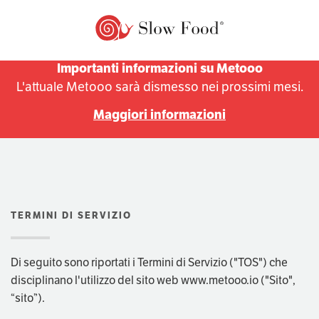
COME FUNZIONA
Importanti informazioni su Metooo
L'attuale Metooo sarà dismesso nei prossimi mesi.
QUANTO COSTA
Maggiori informazioni
ESPLORA
PRO
PIANI
TERMINI DI SERVIZIO
APP
Di seguito sono riportati i Termini di Servizio ("TOS") che
disciplinano l'utilizzo del sito web www.metooo.io ("Sito",
“sito”).