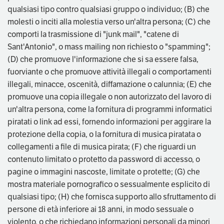
qualsiasi tipo contro qualsiasi gruppo o individuo; (B) che
molesti o inciti alla molestia verso un'altra persona; (C) che
comporti la trasmissione di "junk mail", "catene di
Sant'Antonio", o mass mailing non richiesto o "spamming";
(D) che promuove l'informazione che si sa essere falsa,
fuorviante o che promuove attività illegali o comportamenti
illegali, minacce, oscenità, diffamazione o calunnia; (E) che
promuove una copia illegale o non autorizzato del lavoro di
un'altra persona, come la fornitura di programmi informatici
piratati o link ad essi, fornendo informazioni per aggirare la
protezione della copia, o la fornitura di musica piratata o
collegamenti a file di musica pirata; (F) che riguardi un
contenuto limitato o protetto da password di accesso, o
pagine o immagini nascoste, limitate o protette; (G) che
mostra materiale pornografico o sessualmente esplicito di
qualsiasi tipo; (H) che fornisca supporto allo sfruttamento di
persone di età inferiore ai 18 anni, in modo sessuale o
violento, o che richiedano informazioni personali da minori