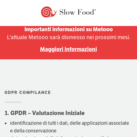
COME FUNZIONA
Importanti informazioni su Metooo
L'attuale Metooo sarà dismesso nei prossimi mesi.
QUANTO COSTA
Maggiori informazioni
ESPLORA
PRO
PIANI
GDPR COMPILANCE
APP
1. GPDR – Valutazione Iniziale
identificazione di tutti i dati, delle applicazioni associate
e della conservazione