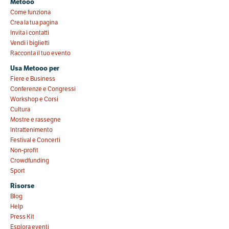
Metooo
Come funziona
Crea la tua pagina
Invita i contatti
Vendi i biglietti
Racconta il tuo evento
Usa Metooo per
Fiere e Business
Conferenze e Congressi
Workshop e Corsi
Cultura
Mostre e rassegne
Intrattenimento
Festival e Concerti
Non-profit
Crowdfunding
Sport
Risorse
Blog
Help
Press Kit
Esplora eventi