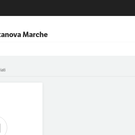
tanova Marche
iati