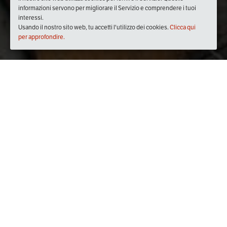
informazioni servono per migliorare il Servizio e comprendere i tuoi
interessi.
Usando il nostro sito web, tu accetti l'utilizzo dei cookies.
Clicca qui
per approfondire.
Quando
giovedì
28/giu/2018
dalle
16:30
alle
20:00
(UTC
+02:00)
Dove
Camogli
16032 Camogli GE, Italia
Visualizza mappa