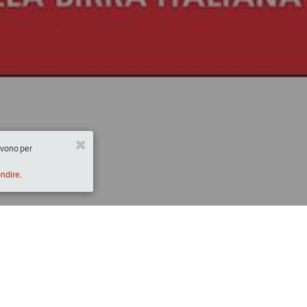
ervono per
ondire.
Descrizione
2:00)
Presentazione a cura di Luciana Squadrilli
con la partecipazione di Roberto Muzi, coord