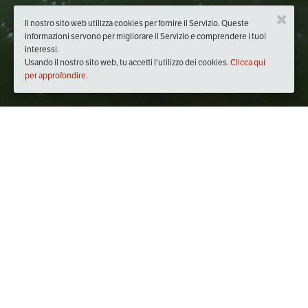
Il nostro sito web utilizza cookies per fornire il Servizio. Queste
informazioni servono per migliorare il Servizio e comprendere i tuoi
interessi.
Usando il nostro sito web, tu accetti l'utilizzo dei cookies.
Clicca qui
per approfondire.
Quando
dal
25/feb/2020
ore
20:30
(UTC +01:00)
al
26/feb/2020
ore
22:30
(UTC +01:00)
Dove
Ipazia Cibi e Libri
Via Francesco Corradi, 64, 18038 Sanremo IM, Italia