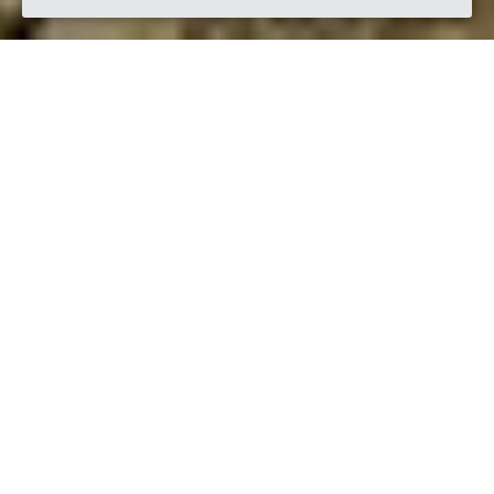
Quando
sabato
17/set/2022
dalle
14:30
alle
19:00
(UTC +02:00)
Dove
Airole
18030 Airole IM, Italia
Visualizza mappa
Descrizione