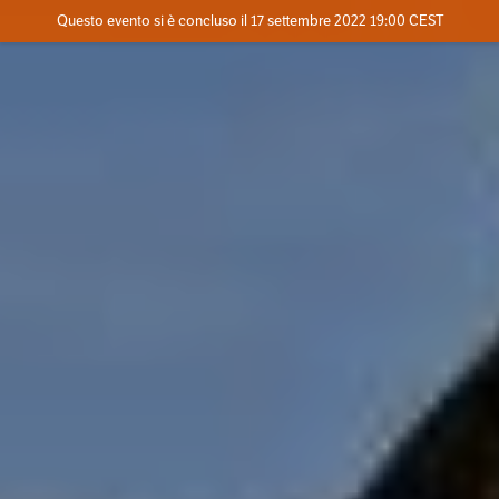
Evento concluso
Questo evento si è concluso il 17 settembre 2022 19:00 CEST
Dove
Contatta l'organizzatore
INFO