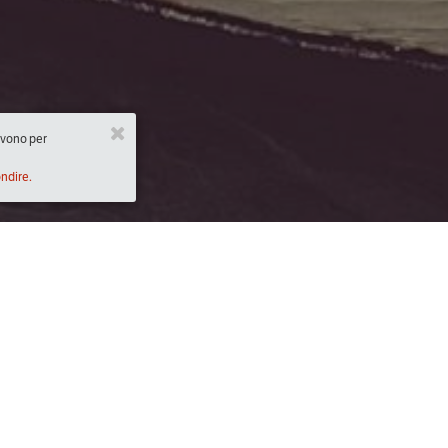
ervono per
ondire.
Descrizione
00)
Sardenaira e farinata
Verdure Ripiene
Ravioli spinaci e ricotta