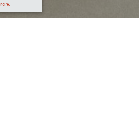
ondire.
Descrizione
02:00)
Ristorante A VIASSA Via Liberazione 13 Dolc
Chef Aimone Cassini in sala Stefano Cassini
Menù
Aperitivo di benvenuto con panissa e pane fri
Frittura di acciughe e carciofi spinosi sardi co
I previ
Farfalle fatte a mano con vignarola di verdure