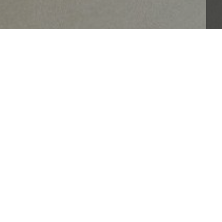
eacqua (Im)
tto al timo
n salsa aioli