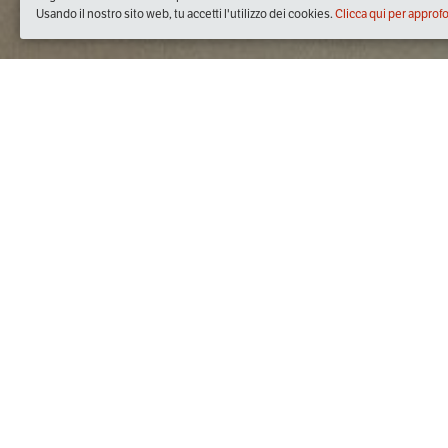
Usando il nostro sito web, tu accetti l'utilizzo dei cookies.
Clicca qui per approf
Quando
mercoledì
18/apr/2018
dalle
20:30
alle
23:00
(UTC +