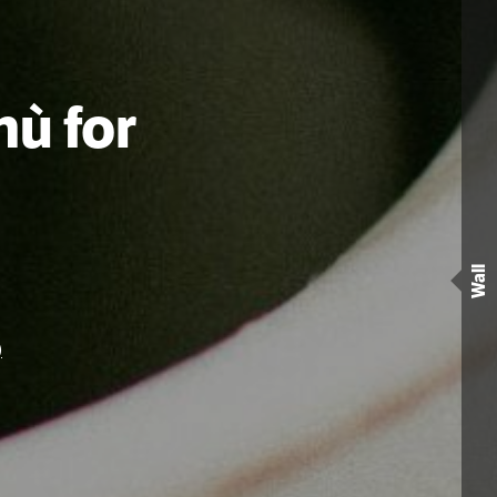
ù for
Wall
)