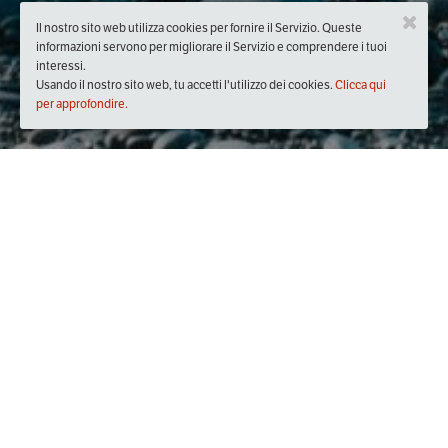
Il nostro sito web utilizza cookies per fornire il Servizio. Queste
informazioni servono per migliorare il Servizio e comprendere i tuoi
interessi.
Usando il nostro sito web, tu accetti l'utilizzo dei cookies.
Clicca qui
per approfondire.
Quando
giovedì
30/nov/2017
dalle
20:30
alle
22:30
(UTC
+01:00)
Descrizione
Per la prossima cena conviviale ci affidiamo a Piero 