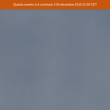
Evento concluso
Questo evento si è concluso il 04 dicembre 2019 23:30 CET
Contatta l'organizzatore
INFO