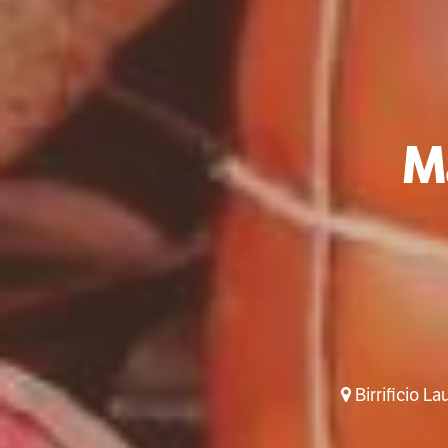
M
Birrificio L