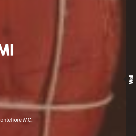
MI
Wall
Montefiore MC,