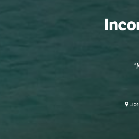
Inco
“
Libr