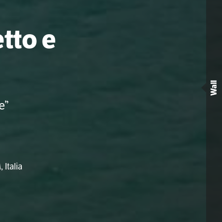
tto e
Wall
e”
Italia