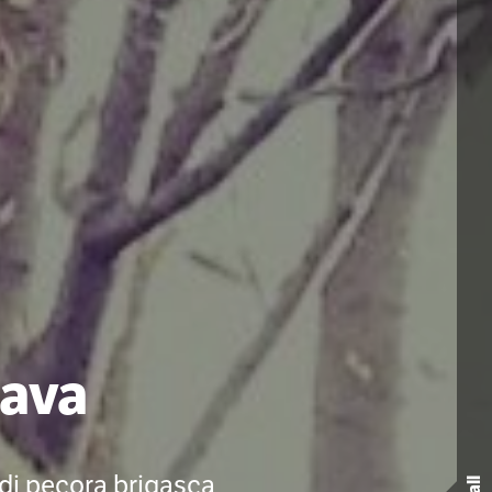
Rava
 di pecora brigasca