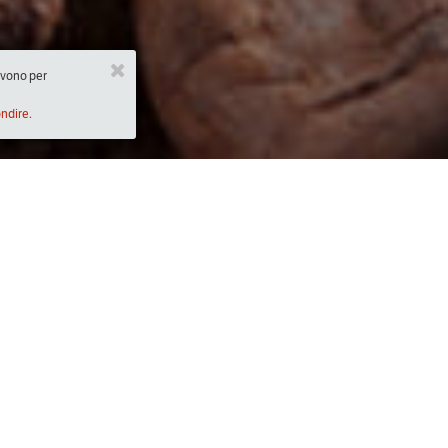
ervono per
ondire.
Descrizione
0)
Che si tratti di fondente o di cioccolato al latt
prelibatezze che conosciamo a base di cioccola
conosciuti ed amati.
Laboratorio per ragazzi con formatori Slow Fo
esaurimento posti) all'interno della 
Mostra D
 Italia