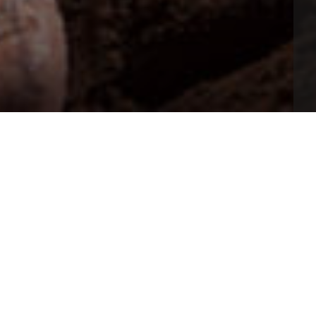
e, di praline o di ricoperti, ciò che accomuna tutte le 
to è il cacao, l'origine di uno dei dolci più 
od (limitato ad un massimo di 20 bambini, fino ad 
entro il Libro
.