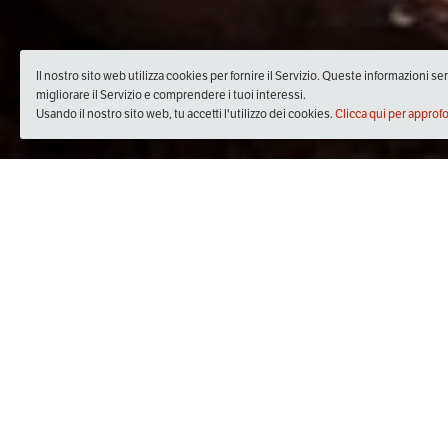
Il nostro sito web utilizza cookies per fornire il Servizio. Queste informazioni s
migliorare il Servizio e comprendere i tuoi interessi.
Usando il nostro sito web, tu accetti l'utilizzo dei cookies.
Clicca qui per approf
Quando
lunedì
04/ott/2021
dalle
16:30
alle
17:30
(UTC +02:0
Dove
Palazzo Dolcini
Viale Giacomo Matteotti, 2, 47025 Mercato Saraceno FC,