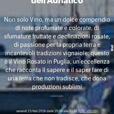
dell’Adriatico
Non solo Vino, ma un dolce compendio
di note profumate e colorate, di
sfumature fruttate e declinazioni rosate,
di passione per la propria terra e
Wall
incantevoli tradizioni vignaiole: questo
è il Vino Rosato in Puglia, un’eccellenza
che racconta il sapere e il saper fare di
una terra che non tradisce, che dona
produzioni sublimi
venerdì 23/feb/2018 dalle 19:00 alle 23:30
(UTC +01:00)