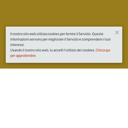
Il nostro sito web utilizza cookies per fornire il Servizio. Queste
informazioni servono per migliorare il Servizio e comprendere i tuoi
interessi.
Usando il nostro sito web, tu accetti l'utilizzo dei cookies.
Clicca qui
per approfondire.
Quando
martedì
09/apr/2019
dalle
18:30
alle
20:30
(UTC
+02:00)
Dove