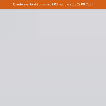
Evento concluso
Questo evento si è concluso il 03 maggio 2018 22:00 CEST
Dove
Contatta l'organizzatore
INFO