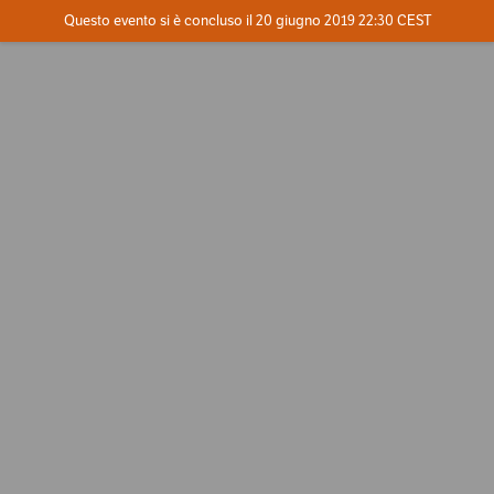
Evento concluso
Questo evento si è concluso il 20 giugno 2019 22:30 CEST
Dove
Contatta l'organizzatore
INFO