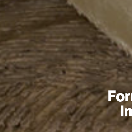
For
I