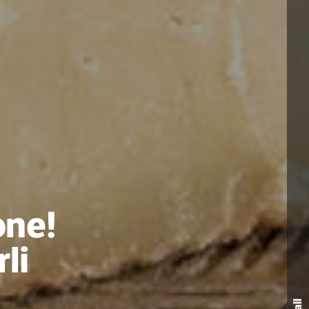
one!
li