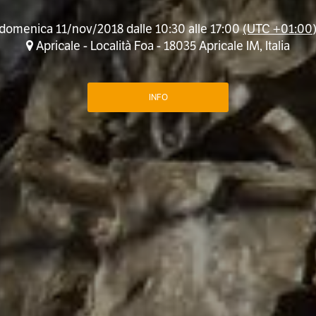
domenica 11/nov/2018 dalle 10:30 alle 17:00
(UTC +01:00
Apricale - Località Foa - 18035 Apricale IM, Italia
INFO