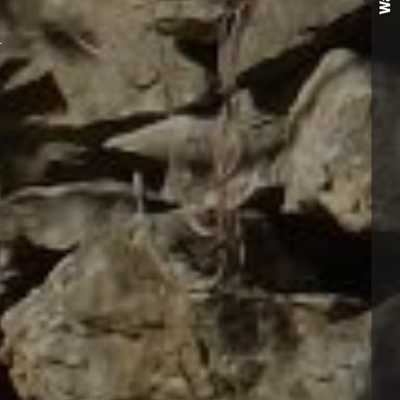
Wall
)