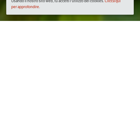
Usando il nostro sito web, tu accetti l'utilizzo dei cookies.
Clicca qui
per approfondire.
Quando
martedì
21/mar/2017
dalle
21:00
alle
23:00
(UTC
+01:00)
Dove
Sede: LA TELA, Osteria Sociale Del Buon Essere
Via Provinciale Saronnese, 31, 20027 Rescaldina MI, Italia
Visualizza mappa