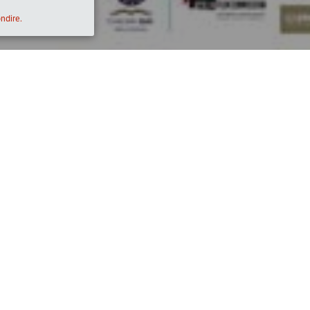
ondire.
Descrizione
00)
Quest’anno la Condotta di Bari intende promuo
eventi che ha come obiettivo quello di esplor
emozionali incrociando arte, cinema, cibo, vin
livello nazionale (si veda ad es. Il film  di 
prodotto audiovisivo può essere un prezioso s
della nostra Associazione (sostenibilità ambient
cultura del cibo e del vino, conoscenza e amore
diversità…). Un bel filmato riesce a veicolar
spettatore di identificarsi e di partecipare, 
comunità, motiva all’azione e alla condivision