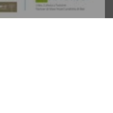
vere la festa di Slow Food con una serie itinerante di 
are, promuovere e allietare offrendo percorsi 
o e territorio. Significative esperienze di Slow Food a 
Ermanno Olmi presentato a Terra Madre), mostrano che un 
trumento di comunicazione, di rilancio dei valori 
ale, rispetto per i saperi e le tradizioni locali, 
 per le prerogative dei territori e per la loro 
e storie, conoscenze ed emozioni, permette allo 
accresce il senso di appartenenza ad una stessa 
e.