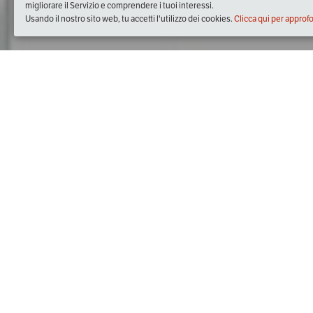
migliorare il Servizio e comprendere i tuoi interessi.
Usando il nostro sito web, tu accetti l'utilizzo dei cookies.
Clicca qui per approf
Quando
sabato
08/apr/2017
dalle
09:00
alle
13:00
(UTC +02:
Dove
Camera di Commercio di Bari
Corso Cavour 2
Visualizza mappa