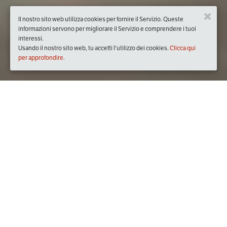
Il nostro sito web utilizza cookies per fornire il Servizio. Queste
informazioni servono per migliorare il Servizio e comprendere i tuoi
interessi.
Usando il nostro sito web, tu accetti l'utilizzo dei cookies.
Clicca qui
per approfondire.
Quando
giovedì
26/apr/2018
dalle
18:00
alle
23:30
(UTC
+02:00)
Dove
c/o Istituto Agronomico Mediterraneo
Via Ceglie, 70010 Valenzano BA, Italia