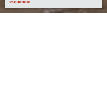
per approfondire.
Quando
mercoledì
31/mar/2021
dalle
10:30
alle
14:30
(UTC
+02:00)
Dove
https://zoom.us/meeting/register/tJMsdOuvrTMiGt0eqL
7xuyuYDDboR-J53TRB
Descrizione