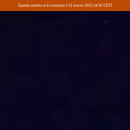
Evento concluso
Questo evento si è concluso il 31 marzo 2021 14:30 CEST
Contatta l'organizzatore
INFO