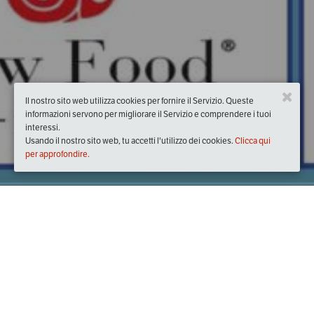
Il nostro sito web utilizza cookies per fornire il Servizio. Queste
informazioni servono per migliorare il Servizio e comprendere i tuoi
interessi.
Usando il nostro sito web, tu accetti l'utilizzo dei cookies.
Clicca qui
per approfondire.
Quando
dal
28/ott/2017
ore
10:00
(UTC +01:00)
al
29/ott/2017
ore
21:00
(UTC +00:00)