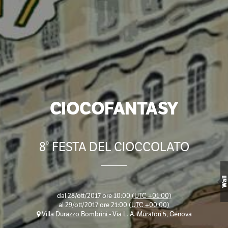
CIOCOFANTASY
8° FESTA DEL CIOCCOLATO
Wall
dal
28/ott/2017 ore 10:00
(UTC +01:00)
al
29/ott/2017 ore 21:00
(UTC +00:00)
Villa Durazzo Bombrini - Via L. A. Muratori 5, Genova