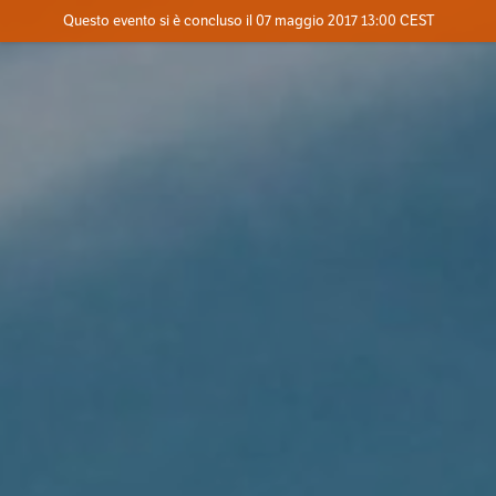
Evento concluso
Questo evento si è concluso il 07 maggio 2017 13:00 CEST
Dove
Contatta l'organizzatore
INFO