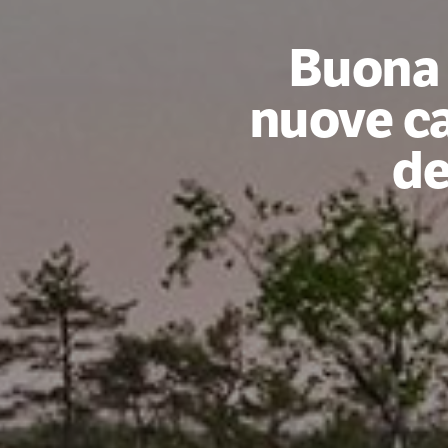
Buona 
nuove ca
de