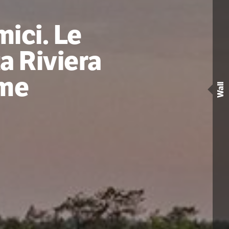
ici. Le
a Riviera
ime
Wall