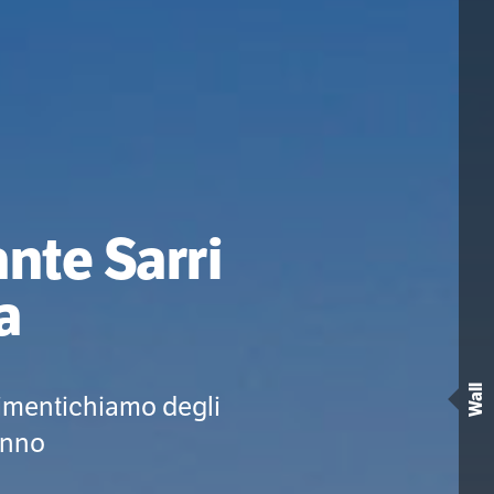
nte Sarri
a
Wall
dimentichiamo degli
anno