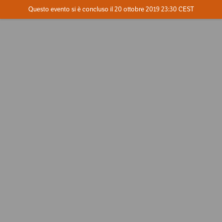
Evento concluso
Questo evento si è concluso il 20 ottobre 2019 23:30 CEST
Contatta l'organizzatore
INFO