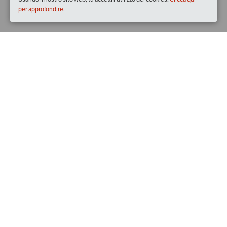
per approfondire.
Quando
dal
18/ott/2019
ore
19:30
(UTC +02:00)
al
20/ott/2019
ore
23:30
(UTC +02:00)
Descrizione
La manifestazione nata nel 2005 per la riscoperta e la 
valorizzazione della Zucca di Rocchetta nel corso degli anni 
è diventata un appuntamento per valorizzare e far 
conoscere i prodotti della Valle Bormida, ospitando 