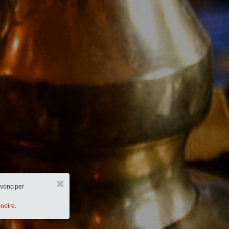
ervono per
ondire.