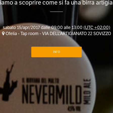
amo a scoprire come si fa una birra artigi
sabato 15/apr/2017 dalle 09:00 alle 13:00
(UTC +02:00)
Ofelia - Tap room - VIA DELL'ARTIGIANATO 22 SOVIZZO
INFO