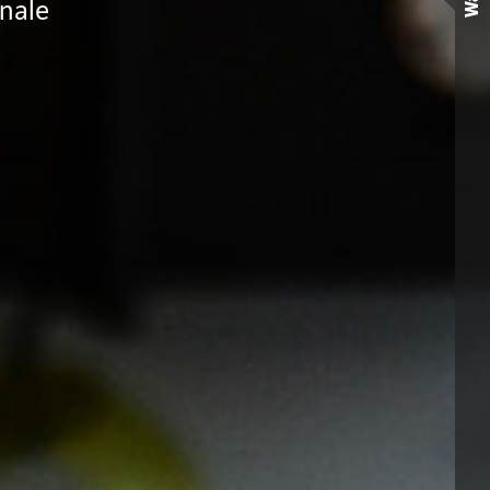
Wall
anale