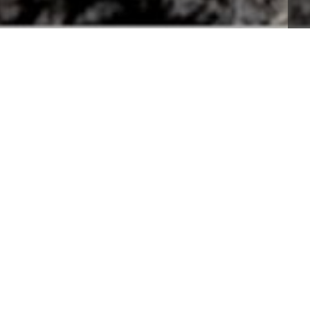
 una parte delle colline pistoiesi vicino Arcigliano, 
ivo nel nostro territorio. Riccardo e Andrea dopo una 
lla visita al frantoio e alla lavorazione dello zafferano. 
n buffet di crostini, bruschette, schiacciate, pizza, 
ffè inclusi.