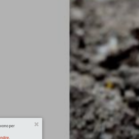
ervono per
ondire.