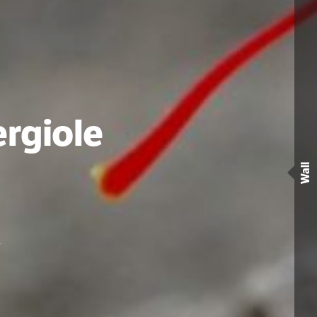
ergiole
Wall
)