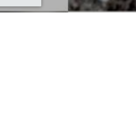
Descrizione
01:00)
Cari amici, vi aspettiamo numerosi per scoprire
posto fra i più vocati alla coltivazione dell'ol
introduzione alla loro attività, ci guideranno ne
A seguire ci sarà una degustazione dell'olio co
finger food, fagioli, dolce, vino, bevande e ca
Prenotazioni
Mauro Guastapaglia
Tel. 347/7038687
maurog4@icloud.com
Prezzo
€15 a persona .