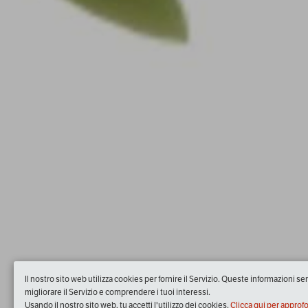
Il nostro sito web utilizza cookies per fornire il Servizio. Queste informazioni s
migliorare il Servizio e comprendere i tuoi interessi.
Usando il nostro sito web, tu accetti l'utilizzo dei cookies.
Clicca qui per approf