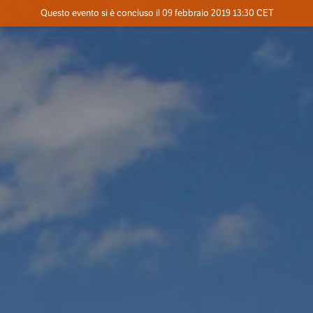
Evento concluso
Questo evento si è concluso il 09 febbraio 2019 13:30 CET
Dove
Contatta l'organizzatore
INFO