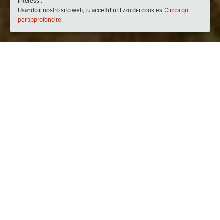
interessi.
Usando il nostro sito web, tu accetti l'utilizzo dei cookies.
Clicca qui
per approfondire.
Quando
sabato
19/ott/2019
dalle
07:00
alle
20:00
(UTC +02:00)
Dove
Arfanta
31020 Arfanta TV, Italia
Visualizza mappa