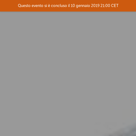
Evento concluso
Questo evento si è concluso il 10 gennaio 2019 21:00 CET
Dove
Contatta l'organizzatore
INFO