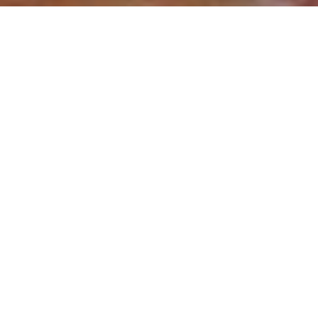
Quando
giovedì
10/gen/2019
dalle
19:00
alle
21:00
(UTC
+01:00)
Dove
Riva Tommaso Gulli, 1, 34123 Trieste TS, Italia
Visualizza mappa
Descrizione