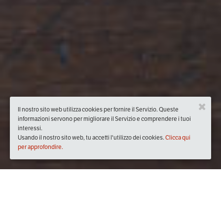
Il nostro sito web utilizza cookies per fornire il Servizio. Queste
informazioni servono per migliorare il Servizio e comprendere i tuoi
interessi.
Usando il nostro sito web, tu accetti l'utilizzo dei cookies.
Clicca qui
per approfondire.
Quando
mercoledì
27/giu/2018
dalle
18:30
alle
22:30
(UTC