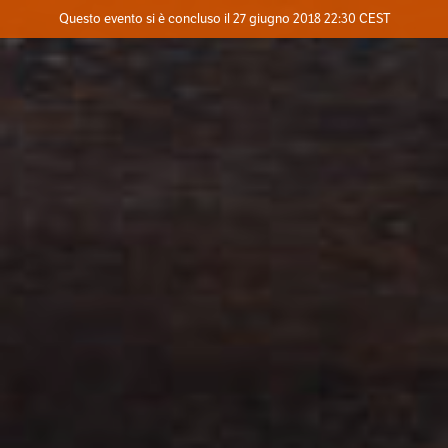
Evento concluso
Questo evento si è concluso il 27 giugno 2018 22:30 CEST
Dove
Contatta l'organizzatore
INFO