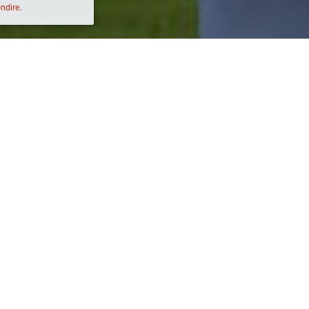
ondire.
Descrizione
:00)
Le farine di legumi hanno una estrema versati
Ecco come lo chef Peppe Zullo e Andriani SpA
farine di legumi, ci spiegano un altro possibil
"gluten free".
Un viaggio per scoprire come dare un nuovo s
schiacciate. 
Per stili alimentari più sostenibili o semplic
preparazioni.
Partecipa al Social Cooking lo chef e storico d