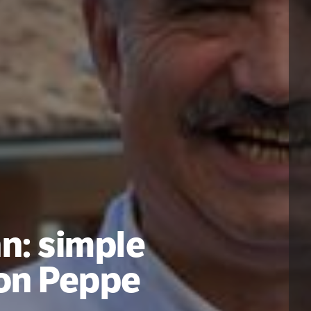
an: simple
con Peppe