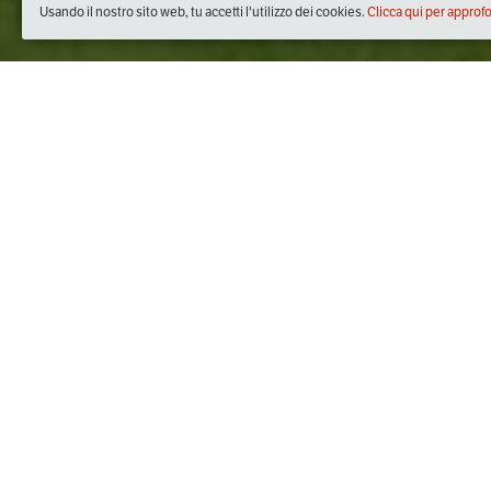
Usando il nostro sito web, tu accetti l'utilizzo dei cookies.
Clicca qui per approf
Quando
sabato
10/mar/2018
dalle
18:00
alle
19:00
(UTC +01
Dove
Leguminosa 2018
Piazza Dante, 80135 Napoli NA, Italia
Visualizza mappa