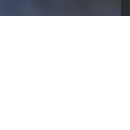
lità… a saperle usare! 
, azienda pugliese specializzata nella produzione di 
e modo di intendere il "vegetarian", il "vegan" e il 
enso alle parola pasta, polpette, hamburger e 
emente per aggiungere un tocco di fantasia alle proprie 
ell'alimentazione, Giovanni Serritelli con alcune 