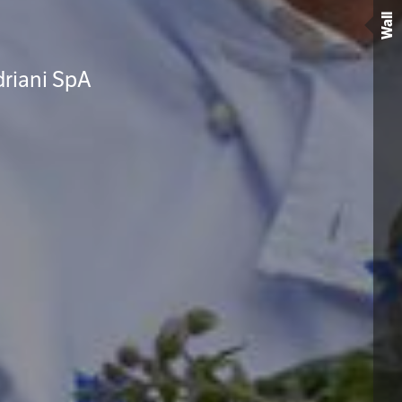
Wall
driani SpA