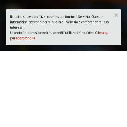
Il nostro sito web utilizza cookies per fornire il Servizio. Queste
informazioni servono per migliorare il Servizio e comprendere i tuoi
interessi.
Usando il nostro sito web, tu accetti l'utilizzo dei cookies.
Clicca qui
per approfondire.
Quando
venerdì
26/ott/2018
dalle
20:30
alle
23:30
(UTC +02:00)
Dove
Devo Ristorante
Viale Martiri del 1799, 129, 70022 Altamura BA, Italia