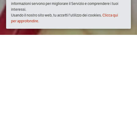
informazioni servono per migliorare il Servizio e comprendere i tuoi
interessi.
Usando il nostro sito web, tu accetti l'utilizzo dei cookies.
Clicca qui
per approfondire.
Quando
martedì
06/giu/2017
dalle
19:30
alle
21:30
(UTC +02:00)
Dove
Villa Montesiro - Casalinghi Lista Nozze -
20842, Via Giovanni Cimabue, 32, 20842 Besana In
Brianza MB, Italy
Visualizza mappa