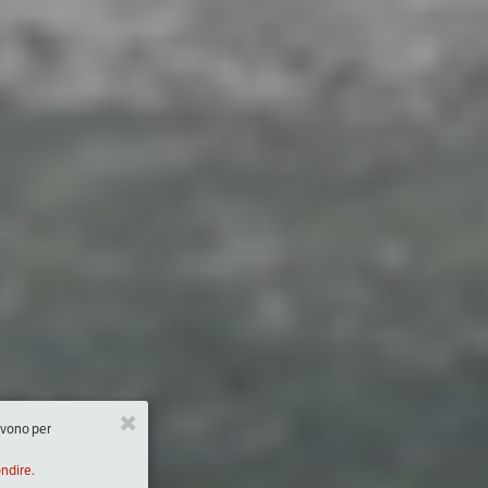
ervono per
ondire.