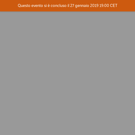
Evento concluso
Questo evento si è concluso il 27 gennaio 2019 19:00 CET
Contatta l'organizzatore
INFO