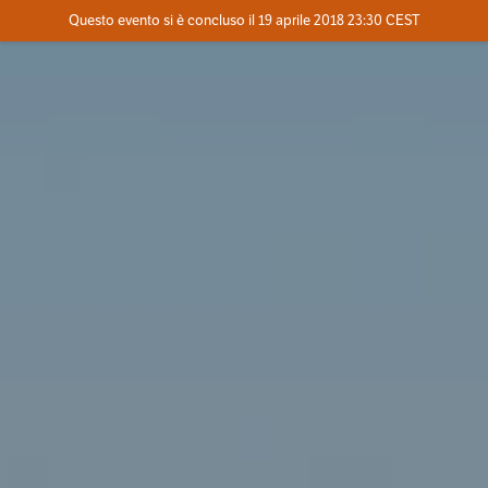
Evento concluso
Questo evento si è concluso il 19 aprile 2018 23:30 CEST
Dove
Contatta l'organizzatore
INFO