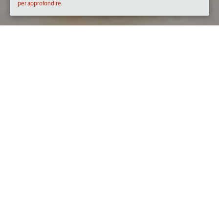
per approfondire.
Quando
venerdì
28/feb/2020
dalle
19:00
alle
22:00
(UTC
+01:00)
Dove
Eataly
Piazzale 12 Ottobre 1492, 00154 Roma RM, Italia
Visualizza mappa