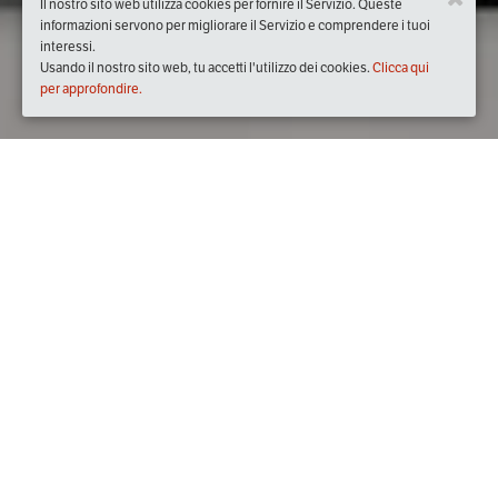
Il nostro sito web utilizza cookies per fornire il Servizio. Queste
informazioni servono per migliorare il Servizio e comprendere i tuoi
interessi.
Usando il nostro sito web, tu accetti l'utilizzo dei cookies.
Clicca qui
per approfondire.
Quando
venerdì
09/ott/2020
dalle
18:00
alle
19:30
(UTC +02:00)
Dove
OGR - Officine Grandi Riparazioni
Corso Castelfidardo, 22, 10138 Torino TO, Italia
Visualizza mappa