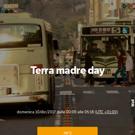
Terra madre day
Wall
domenica 10/dic/2017 dalle 00:00 alle 05:18
(UTC +01:00)
INFO