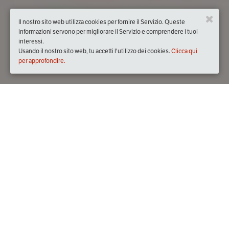
Il nostro sito web utilizza cookies per fornire il Servizio. Queste
informazioni servono per migliorare il Servizio e comprendere i tuoi
interessi.
Usando il nostro sito web, tu accetti l'utilizzo dei cookies.
Clicca qui
per approfondire.
Quando
dal
09/dic/2017
ore
08:00
(UTC +01:00)
al
10/dic/2017
ore
22:00
(UTC +01:00)
Dove
Frascati