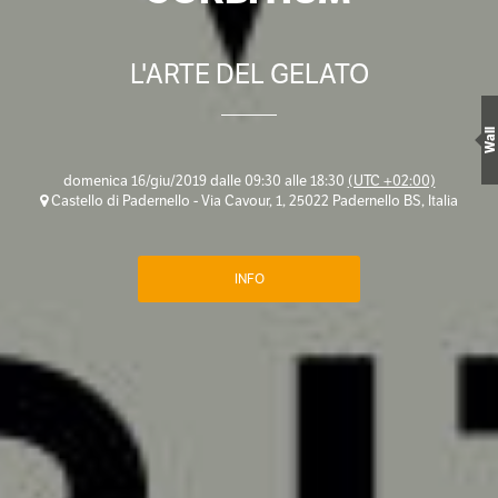
L'ARTE DEL GELATO
Wall
domenica 16/giu/2019 dalle 09:30 alle 18:30
(UTC +02:00)
Castello di Padernello - Via Cavour, 1, 25022 Padernello BS, Italia
INFO