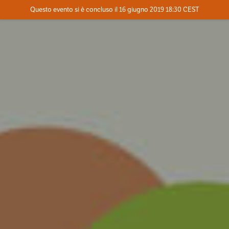
Evento concluso
Questo evento si è concluso il 16 giugno 2019 18:30 CEST
Dove
Contatta l'organizzatore
INFO