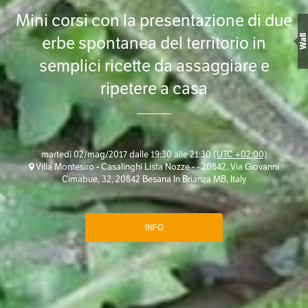
Mini corsi con la presentazione di due
erbe spontanea del territorio in
Wall
semplici ricette da assaggiare e
ripetere a casa
martedì 02/mag/2017 dalle 19:30 alle 21:30
(UTC +02:00)
Villa Montesiro - Casalinghi Lista Nozze - - 20842, Via Giovanni
Cimabue, 32, 20842 Besana In Brianza MB, Italy
INFO