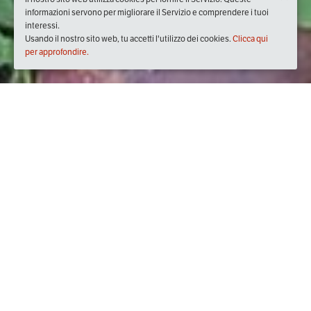
informazioni servono per migliorare il Servizio e comprendere i tuoi
interessi.
Usando il nostro sito web, tu accetti l'utilizzo dei cookies.
Clicca qui
per approfondire.
Quando
martedì
02/mag/2017
dalle
19:30
alle
21:30
(UTC
+02:00)
Dove
Villa Montesiro - Casalinghi Lista Nozze -
20842, Via Giovanni Cimabue, 32, 20842 Besana In
Brianza MB, Italy