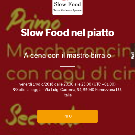
Slow Food nel piatto
A cena con il mastro birraio
Wall
venerdì 14/dic/2018 dalle 20:30 alle 23:00
(UTC +01:00)
Sotto la loggia - Via Luigi Cadorna, 94, 55040 Pomezzana LU,
Italie
INFO