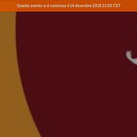
Evento concluso
Questo evento si è concluso il 14 dicembre 2018 23:00 CET
Dove
Contatta l'organizzatore
INFO