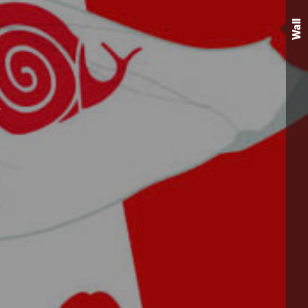
Wall
)