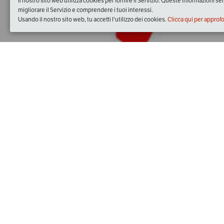
Il nostro sito web utilizza cookies per fornire il Servizio. Queste informazioni s
migliorare il Servizio e comprendere i tuoi interessi.
Usando il nostro sito web, tu accetti l'utilizzo dei cookies.
Clicca qui per approf
Quando
domenica
02/giu/2019
dalle
09:30
alle
18:30
(UTC +
Dove
Piazza Giuseppe Garibaldi, 25034 Orzinuovi BS, Italia
Visualizza mappa